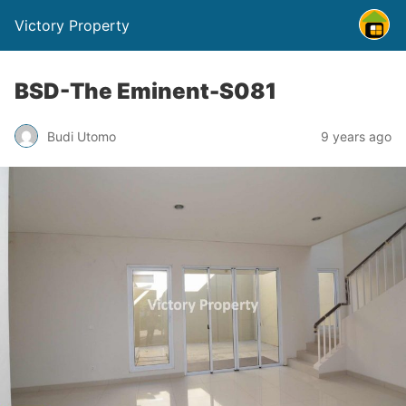
Victory Property
BSD-The Eminent-S081
Budi Utomo
9 years ago