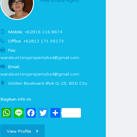
Real Estate Agent
Mobile:
+62816 116 8674
Office:
+62813 171 05173
Fax:
wanda.victorypropertybsd@gmail.com
Email:
wanda.victorypropertybsd@gmail.com
Golden Boulevard Blok Q-25, BSD City
Bagikan info ini:
WhatsApp
Line
Facebook
Twitter
Share
View Profile