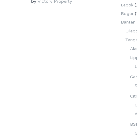
by
Victory Property
Legok
(
Bogor
(
Banten
Cileg
Tang
Ala
Lip
U
Gad
S
Cit
G
A
BS
G