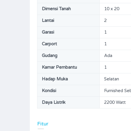
Dimensi Tanah
10 x 20
Lantai
2
Garasi
1
Carport
1
Gudang
Ada
Kamar Pembantu
1
Hadap Muka
Selatan
Kondisi
Furnished Se
Daya Listrik
2200 Watt
Fitur