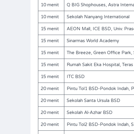
10 menit
Q BIG Shophouses, Astra Interna
10 menit
Sekolah Nanyang International
15 menit
AEON Mall, ICE BSD, Univ. Pras
15 menit
Sinarmas World Academy
15 menit
The Breeze, Green Office Park, 
15 menit
Rumah Sakit Eka Hospital, Tera
15 menit
ITC BSD
20 menit
Pintu Tol1 BSD-Pondok Indah, 
BSD-The Green-S425
20 menit
Sekolah Santa Ursula BSD
Rp. 3,950,000,000 Nego
DIJUAL
20 menit
Sekolah Al-Azhar BSD
20 menit
Pintu Tol2 BSD-Pondok Indah, 
ms
Area
Bedrooms
250
3+1
m2