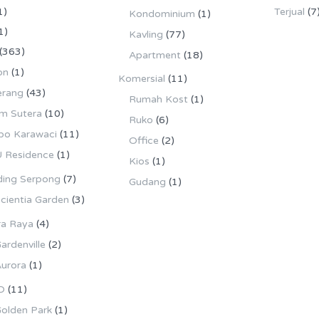
1)
Terjual
(7
Kondominium
(1)
1)
Kavling
(77)
(363)
Apartment
(18)
on
(1)
Komersial
(11)
erang
(43)
Rumah Kost
(1)
m Sutera
(10)
Ruko
(6)
po Karawaci
(11)
Office
(2)
 Residence
(1)
Kios
(1)
ing Serpong
(7)
Gudang
(1)
cientia Garden
(3)
ra Raya
(4)
ardenville
(2)
urora
(1)
D
(11)
olden Park
(1)