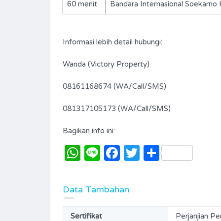
60 menit
Bandara Internasional Soekarno 
Bathrooms
Garages
3+1
198
Informasi lebih detail hubungi:
Type
Rumah
Wanda (Victory Property)
08161168674 (WA/Call/SMS)
081317105173 (WA/Call/SMS)
Bagikan info ini:
WhatsApp
Line
Facebook
Twitter
Share
Data Tambahan
Sertifikat
Perjanjian Pe