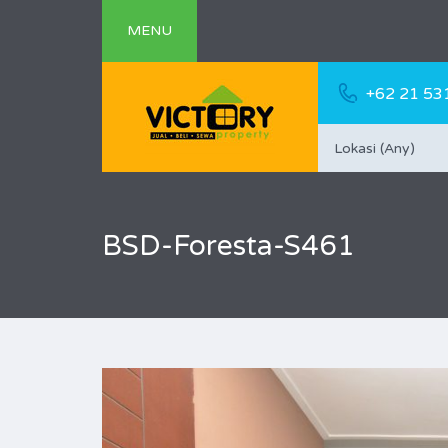
MENU
+62 21 53
Lokasi (Any)
BSD-Foresta-S461