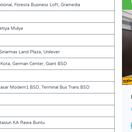
tional, Foresta Business Loft, Gramedia
etiya Mulya
Sinarmas Land Plaza, Unilever
s Kota, German Center, Giant BSD
Pasar Modern1 BSD, Terminal Bus Trans BSD
BSD-The Eminent-S187
Rp. 4,100,000,000 Nego
DIJUAL
Stasiun KA Rawa Buntu
Area
Bedrooms
200
3
m2