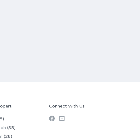
operti
Connect With Us
5)
toh
(38)
an
(26)