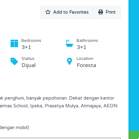
Add to Favorites
Print
Bedrooms
Bathrooms
3+1
3+1
Status
Location
Dijual
Foresta
yak penghuni, banyak pepohonan. Dekat dengan kantor
narmas School, Ipeka, Prasetya Mulya, Atmajaya, AEON
dengan mobil):