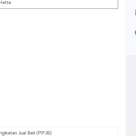
Hatta
Bathrooms
Garages
3
230
Type
Rumah
ngikatan Jual Beli (PPJB)