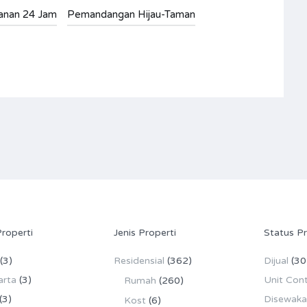
nan 24 Jam
Pemandangan Hijau-Taman
Properti
Jenis Properti
Status Pr
(3)
Residensial
(362)
Dijual
(30
arta
(3)
Unit Con
Rumah
(260)
(3)
Disewak
Kost
(6)