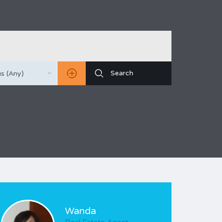
s (Any)
Wanda