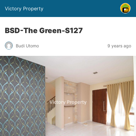
Victory Property
BSD-The Green-S127
Budi Utomo
9 years ago