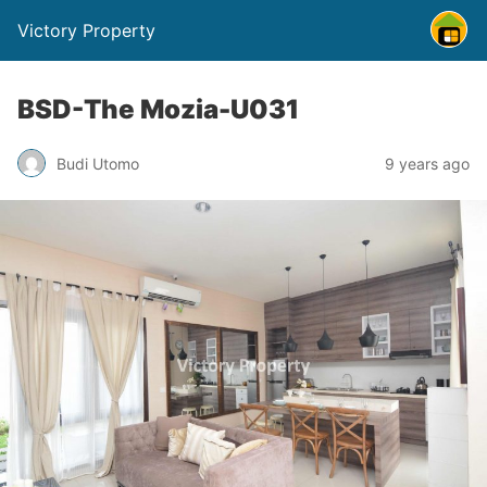
Victory Property
BSD-The Mozia-U031
Budi Utomo
9 years ago