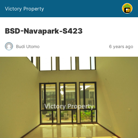
Victory Property
BSD-Navapark-S423
Budi Utomo
6 years ago