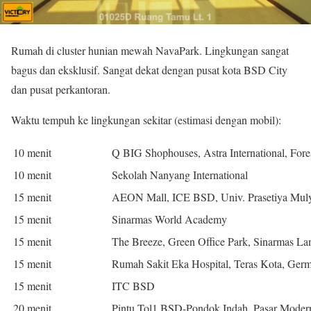
Rumah di cluster hunian mewah NavaPark. Lingkungan sangat
bagus dan eksklusif. Sangat dekat dengan pusat kota BSD City
dan pusat perkantoran.
Waktu tempuh ke lingkungan sekitar (estimasi dengan mobil):
10 menit
Q BIG Shophouses, Astra International, Fore
10 menit
Sekolah Nanyang International
15 menit
AEON Mall, ICE BSD, Univ. Prasetiya Mul
15 menit
Sinarmas World Academy
15 menit
The Breeze, Green Office Park, Sinarmas Lan
15 menit
Rumah Sakit Eka Hospital, Teras Kota, Ger
15 menit
ITC BSD
20 menit
Pintu Tol1 BSD-Pondok Indah, Pasar Mode