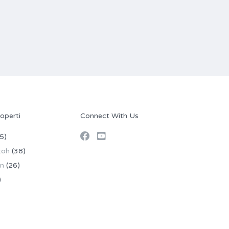
operti
Connect With Us
5)
toh
(38)
an
(26)
)