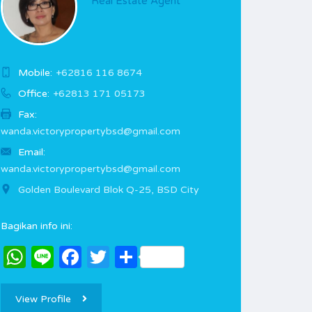
Real Estate Agent
Mobile:
+62816 116 8674
Office:
+62813 171 05173
Fax:
wanda.victorypropertybsd@gmail.com
Email:
wanda.victorypropertybsd@gmail.com
Golden Boulevard Blok Q-25, BSD City
Bagikan info ini:
WhatsApp
Line
Facebook
Twitter
Share
View Profile