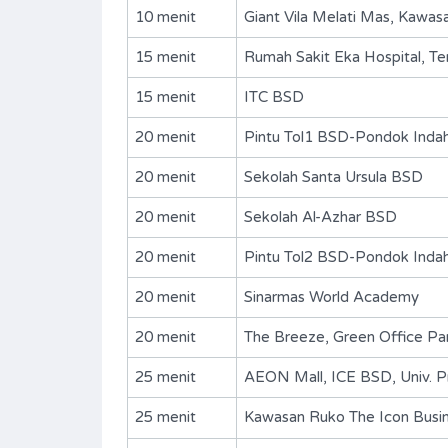
10 menit
Giant Vila Melati Mas, Kawa
15 menit
Rumah Sakit Eka Hospital, T
15 menit
ITC BSD
20 menit
Pintu Tol1 BSD-Pondok Inda
20 menit
Sekolah Santa Ursula BSD
20 menit
Sekolah Al-Azhar BSD
20 menit
Pintu Tol2 BSD-Pondok Indah
20 menit
Sinarmas World Academy
BSD-Giri Loka1-S337
20 menit
The Breeze, Green Office Par
Rp. 2,040,000,000 Nego
DIJUAL
25 menit
AEON Mall, ICE BSD, Univ. P
25 menit
Kawasan Ruko The Icon Busin
Area
240
m2