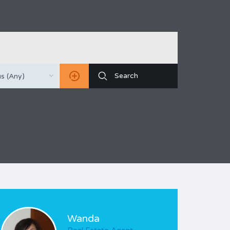
s (Any)
Wanda