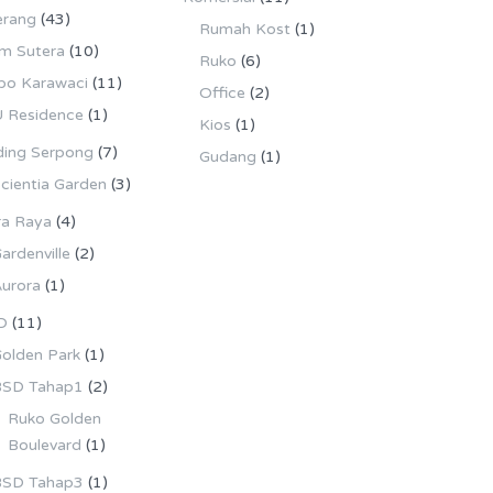
erang
(43)
Rumah Kost
(1)
m Sutera
(10)
Ruko
(6)
po Karawaci
(11)
Office
(2)
 Residence
(1)
Kios
(1)
ing Serpong
(7)
Gudang
(1)
cientia Garden
(3)
ra Raya
(4)
ardenville
(2)
urora
(1)
D
(11)
olden Park
(1)
SD Tahap1
(2)
Ruko Golden
Boulevard
(1)
SD Tahap3
(1)