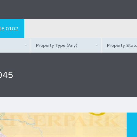
16 0102
Property Type (Any)
Property Statu
S045