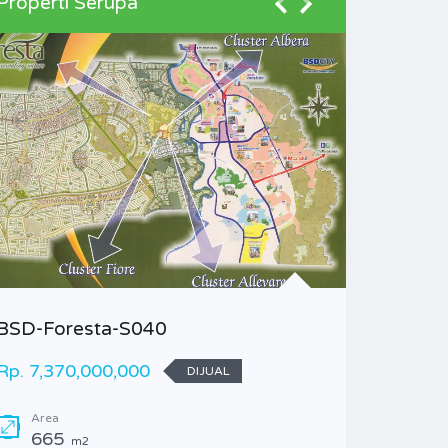
Properti Serupa
BSD-Foresta-S040
BSD-Gir
Rp. 7,370,000,000
Rp. 2,0
DIJUAL
Area
Area
665
24
m2