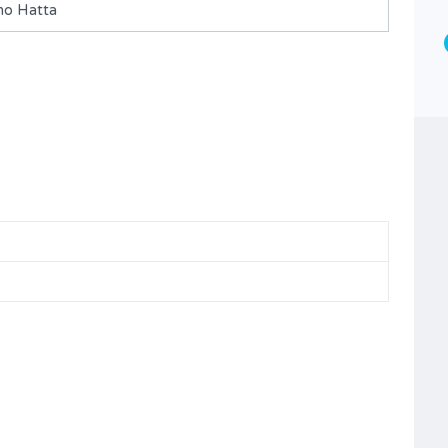
no Hatta
Type
Kavling