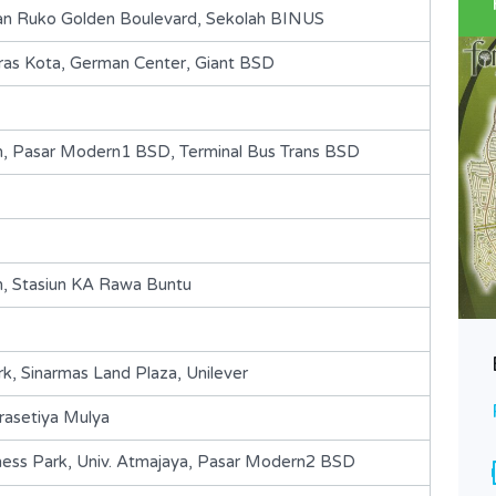
san Ruko Golden Boulevard, Sekolah BINUS
eras Kota, German Center, Giant BSD
h, Pasar Modern1 BSD, Terminal Bus Trans BSD
, Stasiun KA Rawa Buntu
AS-Alam Sutera-S113
k, Sinarmas Land Plaza, Unilever
Rp. 9,180,000,000 Nego
DIJUAL
rasetiya Mulya
ess Park, Univ. Atmajaya, Pasar Modern2 BSD
Area
510
m2