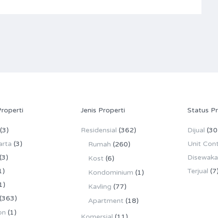
Properti
Jenis Properti
Status Pr
(3)
Residensial
(362)
Dijual
(30
arta
(3)
Unit Con
Rumah
(260)
(3)
Disewak
Kost
(6)
1)
Terjual
(7
Kondominium
(1)
1)
Kavling
(77)
(363)
Apartment
(18)
on
(1)
Komersial
(11)