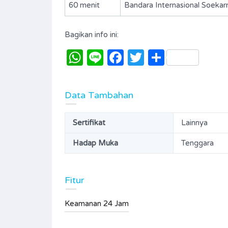
60 menit
Bandara Internasional Soekar
Type
Kavling
Bagikan info ini:
WhatsApp
Line
Facebook
Twitter
Share
Data Tambahan
Sertifikat
Lainnya
Hadap Muka
Tenggara
Fitur
Keamanan 24 Jam