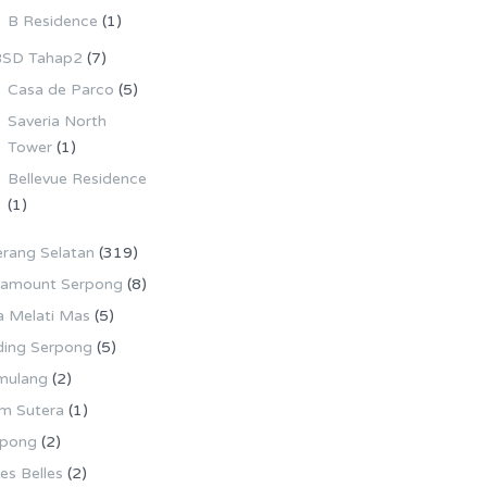
B Residence
(1)
SD Tahap2
(7)
Casa de Parco
(5)
Saveria North
Tower
(1)
Bellevue Residence
(1)
rang Selatan
(319)
ramount Serpong
(8)
la Melati Mas
(5)
ing Serpong
(5)
mulang
(2)
m Sutera
(1)
rpong
(2)
es Belles
(2)