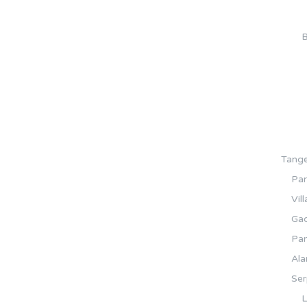
B
Tange
Pa
Vil
Gad
Pa
Ala
Se
L